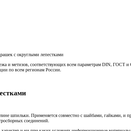
арашек с округлыми лепестками
а и метизов, соответствующих всем параметрам DIN, ГОСТ и О
ции по всем регионам России.
пестками
длине шпильки. Применяется совместно с шайбами, гайками, и п
стросборных соединений.
арактер и ни при каких условиях информационные материалы и