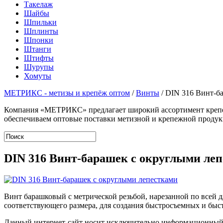
Такелаж
Шайбы
Шпильки
Шплинты
Шпонки
Штанги
Штифты
Шурупы
Хомуты
МЕТРИКС - метизы и крепёж оптом
/
Винты
/
DIN 316 Винт-б
Компания «МЕТРИКС» предлагает широкий ассортимент крепеж
обеспечиваем оптовые поставки метизной и крепежной продук
DIN 316 Винт-барашек с округлыми ле
Винт барашковый с метрической резьбой, нарезанной по всей 
соответствующего размера, для создания быстросъемных и бы
Данный интернет-сайт носит исключительно информационный х