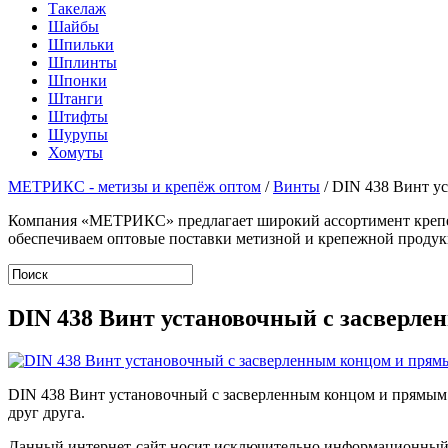
Такелаж
Шайбы
Шпильки
Шплинты
Шпонки
Штанги
Штифты
Шурупы
Хомуты
МЕТРИКС - метизы и крепёж оптом
/
Винты
/
DIN 438 Винт у
Компания «МЕТРИКС» предлагает широкий ассортимент крепеж
обеспечиваем оптовые поставки метизной и крепежной продук
DIN 438 Винт установочный с засверл
DIN 438 Винт установочный с засверленным концом и прямым 
друг друга.
Данный интернет-сайт носит исключительно информационный х