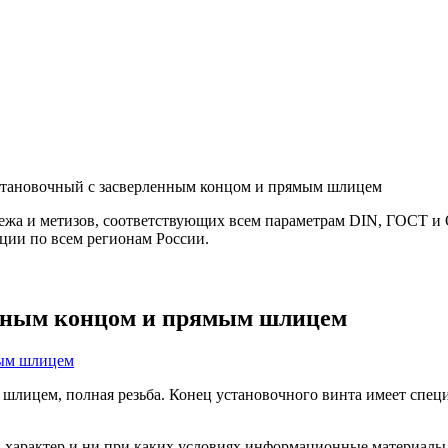
становочный с засверленным концом и прямым шлицем
а и метизов, соответствующих всем параметрам DIN, ГОСТ и О
ции по всем регионам России.
енным концом и прямым шлицем
шлицем, полная резьба. Конец установочного винта имеет спе
арактер и ни при каких условиях информационные материалы и